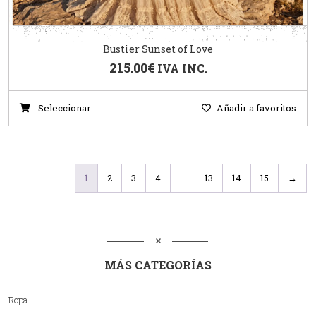
Bustier Sunset of Love
215.00
€
IVA INC.
Seleccionar
Añadir a favoritos
1
2
3
4
…
13
14
15
→
MÁS CATEGORÍAS
Ropa