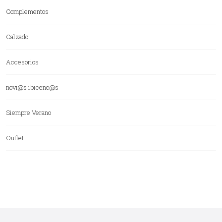
Complementos
Calzado
Accesorios
novi@s ibicenc@s
Siempre Verano
Outlet