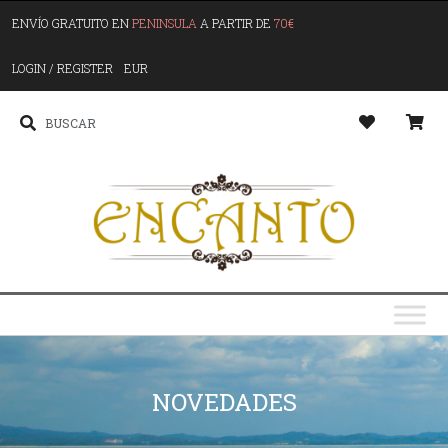
ENVÍO GRATUITO EN
PENINSULA
A PARTIR DE
70€
LOGIN / REGISTER
EUR
NOVEDADES