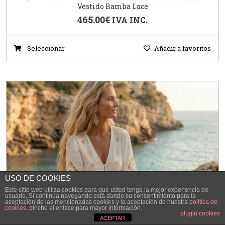
Vestido Bamba Lace
465.00
€
IVA INC.
Seleccionar
Añadir a favoritos
USO DE COOKIES
Este sitio web utiliza cookies para que usted tenga la mejor experiencia de
usuario. Si continúa navegando está dando su consentimiento para la
aceptación de las mencionadas cookies y la aceptación de nuestra
política de
cookies
, pinche el enlace para mayor información.
plugin cookies
ACEPTAR