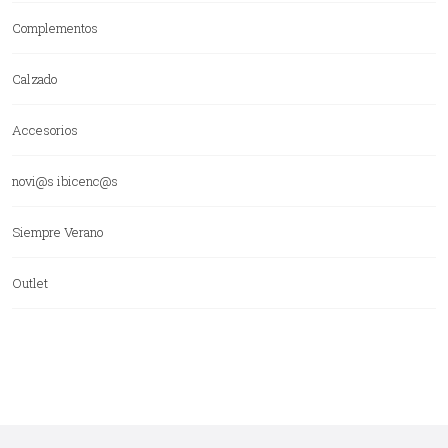
Complementos
Calzado
Accesorios
novi@s ibicenc@s
Siempre Verano
Outlet