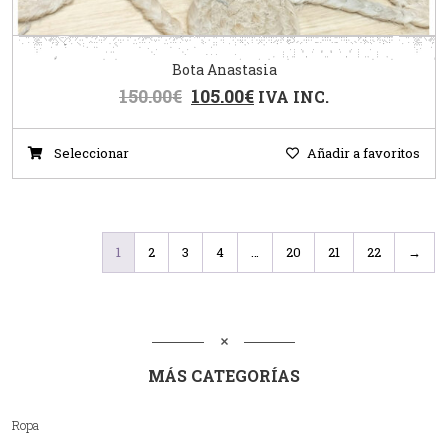
Bota Anastasia
150.00
€
105.00
€
IVA INC.
Seleccionar
Añadir a favoritos
1
2
3
4
…
20
21
22
→
MÁS CATEGORÍAS
Ropa