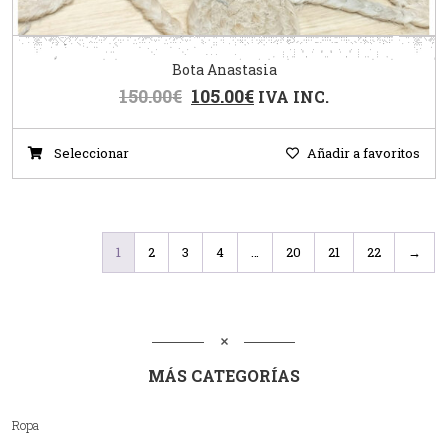
Bota Anastasia
150.00
€
105.00
€
IVA INC.
Seleccionar
Añadir a favoritos
1
2
3
4
…
20
21
22
→
MÁS CATEGORÍAS
Ropa