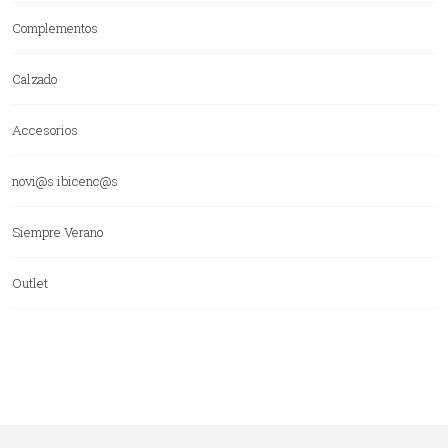
Complementos
Calzado
Accesorios
novi@s ibicenc@s
Siempre Verano
Outlet