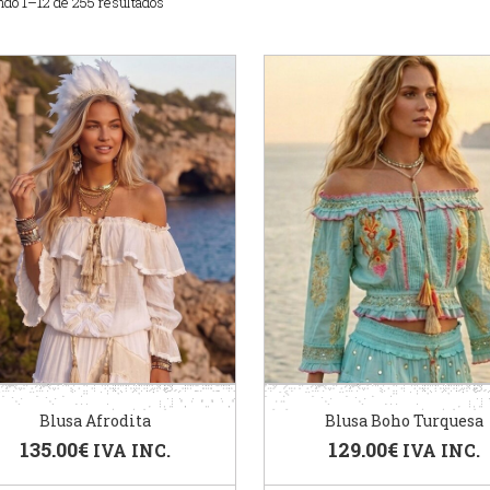
do 1–12 de 255 resultados
Blusa Afrodita
Blusa Boho Turquesa
135.00
€
129.00
€
IVA INC.
IVA INC.