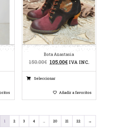
Bota Anastasia
150.00
€
105.00
€
IVA INC.
Seleccionar
oritos
Añadir a favoritos
1
2
3
4
…
20
21
22
→