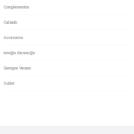
Complementos
Calzado
Accesorios
novi@s ibicenc@s
Siempre Verano
Outlet