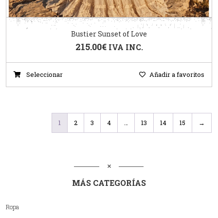
Bustier Sunset of Love
215.00
€
IVA INC.
Seleccionar
Añadir a favoritos
1
2
3
4
…
13
14
15
→
MÁS CATEGORÍAS
Ropa