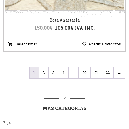
Bota Anastasia
150.00
€
105.00
€
IVA INC.
Seleccionar
Añadir a favoritos
1
2
3
4
…
20
21
22
→
MÁS CATEGORÍAS
Ropa