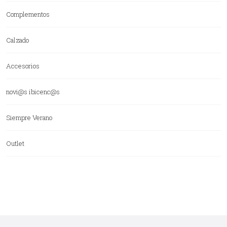
Complementos
Calzado
Accesorios
novi@s ibicenc@s
Siempre Verano
Outlet