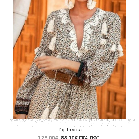
Top Divina
125.00
€
88.00
€
IVA INC.