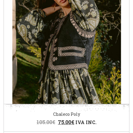
Chaleco Poly
105.00
€
75.00
€
IVA INC.