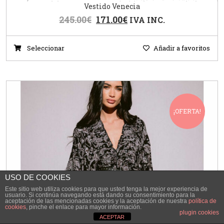
Vestido Venecia
245.00
€
171.00
€
IVA INC.
Seleccionar
Añadir a favoritos
¡OFERTA!
USO DE COOKIES
Este sitio web utiliza cookies para que usted tenga la mejor experiencia de
usuario. Si continúa navegando está dando su consentimiento para la
aceptación de las mencionadas cookies y la aceptación de nuestra
política de
cookies
, pinche el enlace para mayor información.
plugin cookies
ACEPTAR