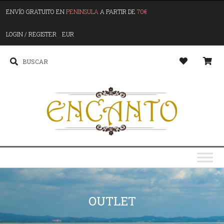
ENVÍO GRATUITO EN
PENINSULA
A PARTIR DE
70€
LOGIN / REGISTER
EUR
OUTLET