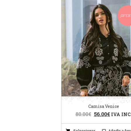
¡OFER
Camisa Venice
80.00
€
56.00
€
IVA INC
Seleccionar
Añadir a fav