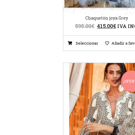
Chaquetón joya Grey
595.00
€
415.00
€
IVA IN
Seleccionar
Añadir a fav
¡OFER