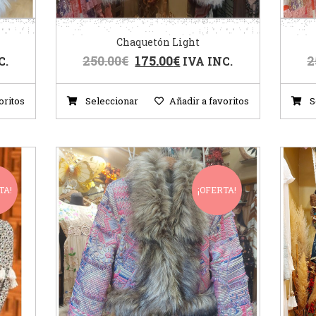
Chaquetón Light
250.00
€
175.00
€
2
C.
IVA INC.
oritos
Seleccionar
Añadir a favoritos
S
TA!
¡OFERTA!