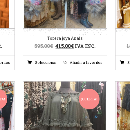
Torera joya Anais
595.00
€
415.00
€
1
.
IVA INC.
oritos
Seleccionar
Añadir a favoritos
S
TA!
¡OFERTA!