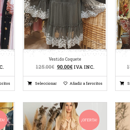
Vestido Coquete
125.00
€
90.00
€
1
C.
IVA INC.
oritos
Seleccionar
Añadir a favoritos
S
TA!
¡OFERTA!