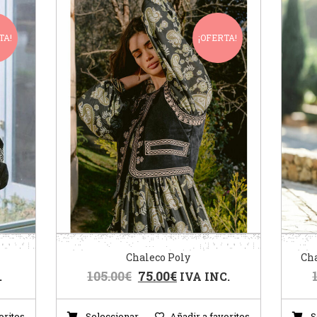
TA!
¡OFERTA!
Chaleco Poly
Ch
105.00
€
75.00
€
.
IVA INC.
oritos
Seleccionar
Añadir a favoritos
S