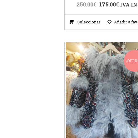
250.00
€
175.00
€
IVA IN
Seleccionar
Añadir a fav
¡OFER