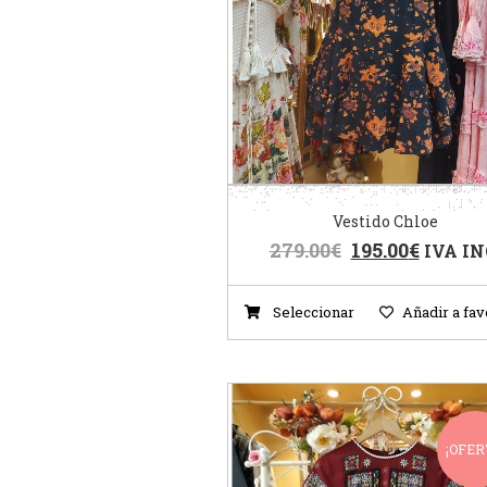
Vestido Chloe
279.00
€
195.00
€
IVA IN
Seleccionar
Añadir a fav
¡OFER