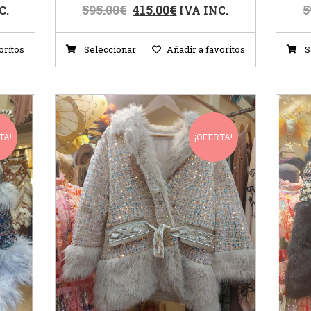
595.00
€
415.00
€
5
C.
IVA INC.
oritos
Seleccionar
Añadir a favoritos
S
TA!
¡OFERTA!