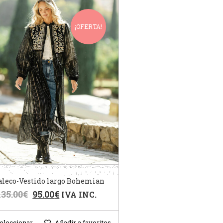
¡OFERTA!
aleco-Vestido largo Bohemian
135.00
€
95.00
€
IVA INC.
eleccionar
Añadir a favoritos