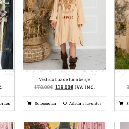
Vestido Luz de luna beige
178.00
€
119.00
€
.
IVA INC.
oritos
Seleccionar
Añadir a favoritos
S