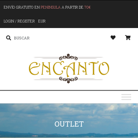
ENVÍO GRATUITO EN
PENINSULA
A PARTIR DE
70€
LOGIN / REGISTER
EUR
OUTLET