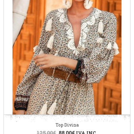
Top Divina
125.00
€
88.00
€
IVA INC.