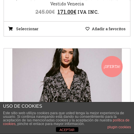
Vestido Venecia
245.00
€
171.00
€
IVA INC.
Seleccionar
Añadir a favoritos
¡OFERTA!
USO DE COOKIES
Este sitio web utiliza cookies para que usted tenga la mejor experiencia de
usuario. Si continúa navegando está dando su consentimiento para la
aceptación de las mencionadas cookies y la aceptación de nuestra
política de
cookies
, pinche el enlace para mayor información.
plugin cookies
ACEPTAR