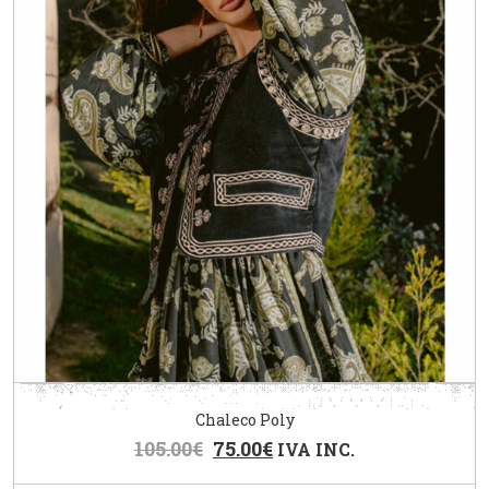
Chaleco Poly
105.00
€
75.00
€
IVA INC.