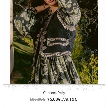
Chaleco Poly
105.00
€
75.00
€
IVA INC.