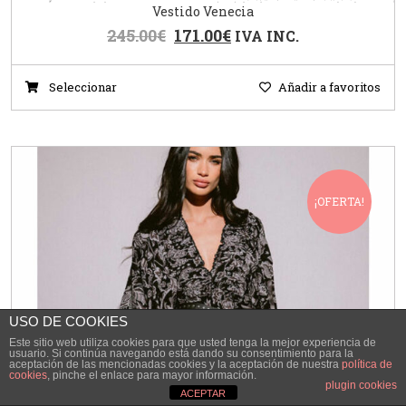
Vestido Venecia
245.00
€
171.00
€
IVA INC.
Seleccionar
Añadir a favoritos
¡OFERTA!
USO DE COOKIES
Este sitio web utiliza cookies para que usted tenga la mejor experiencia de
usuario. Si continúa navegando está dando su consentimiento para la
aceptación de las mencionadas cookies y la aceptación de nuestra
política de
cookies
, pinche el enlace para mayor información.
plugin cookies
ACEPTAR