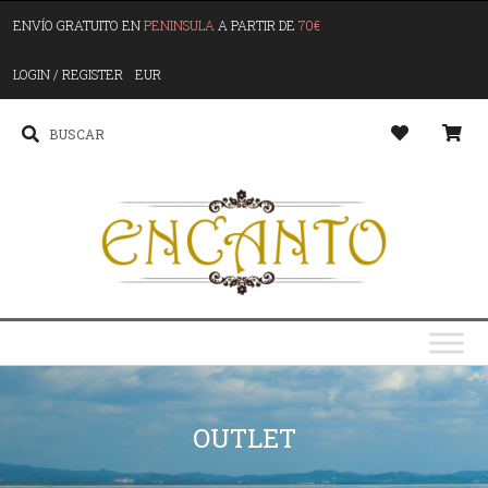
ENVÍO GRATUITO EN
PENINSULA
A PARTIR DE
70€
LOGIN / REGISTER
EUR
OUTLET