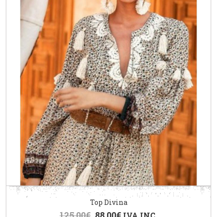
Top Divina
125.00
€
88.00
€
IVA INC.