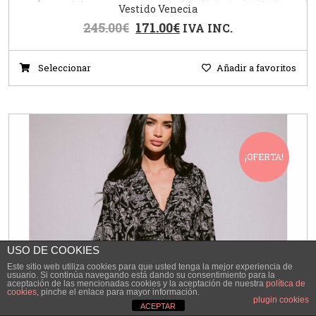
Vestido Venecia
245.00
€
171.00
€
IVA INC.
Seleccionar
Añadir a favoritos
¡OFERTA!
USO DE COOKIES
Este sitio web utiliza cookies para que usted tenga la mejor experiencia de
usuario. Si continúa navegando está dando su consentimiento para la
aceptación de las mencionadas cookies y la aceptación de nuestra
política de
cookies
, pinche el enlace para mayor información.
plugin cookies
ACEPTAR