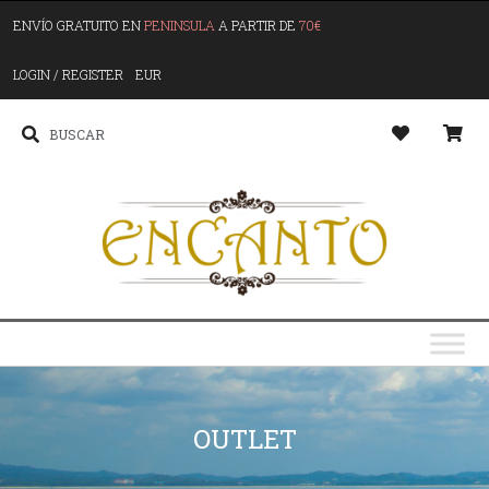
ENVÍO GRATUITO EN
PENINSULA
A PARTIR DE
70€
LOGIN / REGISTER
EUR
OUTLET