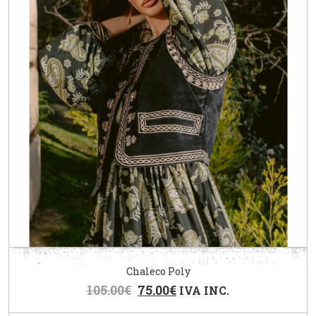
Chaleco Poly
105.00
€
75.00
€
IVA INC.