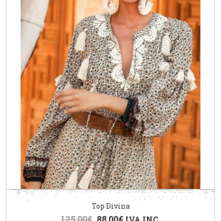
Top Divina
125.00
€
88.00
€
IVA INC.