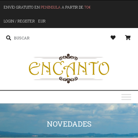
ENVÍO GRATUITO EN
PENINSULA
A PARTIR DE
70€
LOGIN / REGISTER
EUR
NOVEDADES