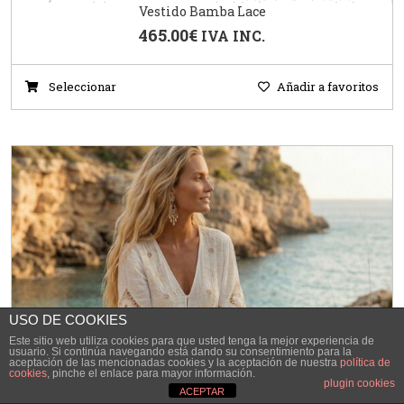
Vestido Bamba Lace
465.00
€
IVA INC.
Seleccionar
Añadir a favoritos
USO DE COOKIES
Este sitio web utiliza cookies para que usted tenga la mejor experiencia de
usuario. Si continúa navegando está dando su consentimiento para la
aceptación de las mencionadas cookies y la aceptación de nuestra
política de
cookies
, pinche el enlace para mayor información.
plugin cookies
ACEPTAR